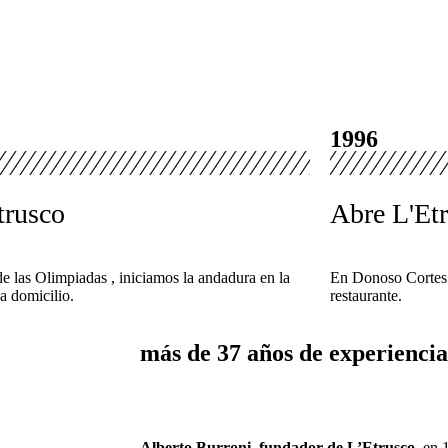
1996
trusco
Abre L'Et
de las Olimpiadas , iniciamos la andadura en la
En Donoso Cortes
a domicilio.
restaurante.
más de 37 años de experiencia
Alberto Burroni
,
fundador de L’Etrusco
, en 