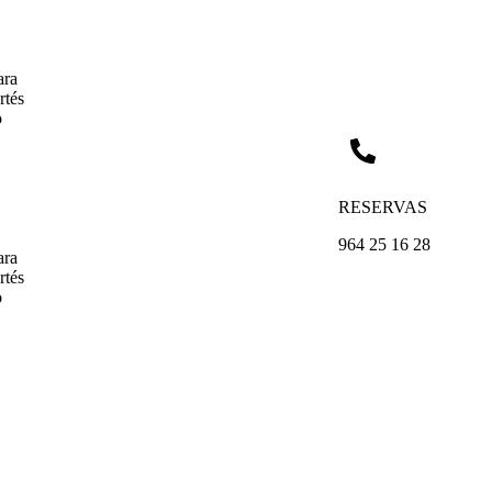
ara
rtés
o
RESERVAS
964 25 16 28
ara
rtés
o