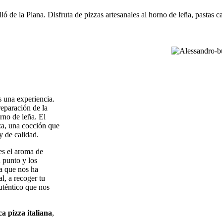
lló de la Plana. Disfruta de pizzas artesanales al horno de leña, pastas c
 una experiencia.
reparación de la
rno de leña. El
eza, una cocción que
y de calidad.
es el aroma de
u punto y los
a que nos ha
l, a recoger tu
uténtico que nos
ca pizza italiana
,