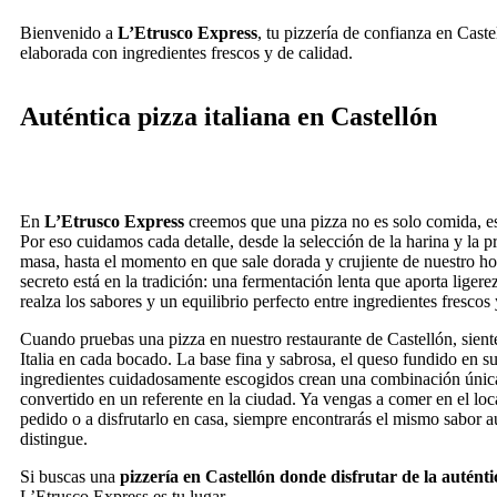
Bienvenido a
L’Etrusco Express
, tu pizzería de confianza en Caste
elaborada con ingredientes frescos y de calidad.
Auténtica pizza italiana en Castellón
En
L’Etrusco Express
creemos que una pizza no es solo comida, es
Por eso cuidamos cada detalle, desde la selección de la harina y la p
masa, hasta el momento en que sale dorada y crujiente de nuestro ho
secreto está en la tradición: una fermentación lenta que aporta liger
realza los sabores y un equilibrio perfecto entre ingredientes frescos 
Cuando pruebas una pizza en nuestro restaurante de Castellón, sient
Italia en cada bocado. La base fina y sabrosa, el queso fundido en s
ingredientes cuidadosamente escogidos crean una combinación únic
convertido en un referente en la ciudad. Ya vengas a comer en el loca
pedido o a disfrutarlo en casa, siempre encontrarás el mismo sabor a
distingue.
Si buscas una
pizzería en Castellón donde disfrutar de la auténti
L’Etrusco Express es tu lugar.